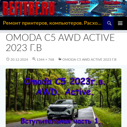
Поиск
Ремонт принтеров, компьютеров. Расходка, Omoda C5
ПЕРЕЙТИ
ОСНОВ
К
OMODA C5 AWD ACTIVE
МЕНЮ
СОДЕРЖИМОМУ
2023 Г.В
20.12.2024
1344 × 768
OMODA C5 AWD ACTIVE 2023 Г.В