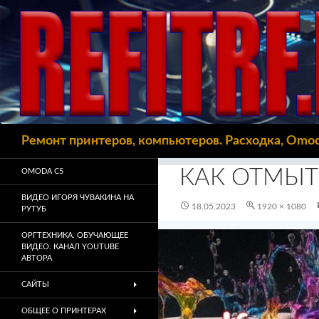
Поиск
Ремонт принтеров, компьютеров. Расходка, Omo
КАК ОТМЫТ
OMODA C5
ВИДЕО ИГОРЯ ЧУВАКИНА НА
18.05.2023
1920 × 1080
РУТУБ
ОРГТЕХНИКА. ОБУЧАЮЩЕЕ
ВИДЕО. КАНАЛ YOUTUBE
АВТОРА
САЙТЫ
ОБЩЕЕ О ПРИНТЕРАХ