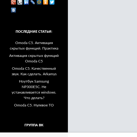
ПОСЛЕДНИЕ СТАТЬИ:
Omoda C5. Активация
скрытых функций. Практика
Активация скрытых функций
Omoda C5
Omoda C5. Качественный
звук. Как сделать. Arkamys
Ноутбук Samsung
NP300E5C. Не
устанавливается windows.
Что делать?
Omoda C5. Нулевое ТО
ГРУППА ВК