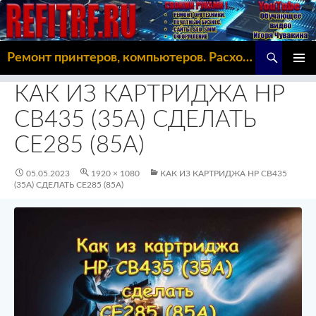
Поиск
Ремонт принтеров, компьютеров. Расходка, Omoda C5
ПЕРЕЙТИ
ОСНОВ
К
КАК ИЗ КАРТРИДЖА HP
МЕНЮ
СОДЕРЖИМОМУ
CB435 (35A) СДЕЛАТЬ
CE285 (85A)
05.05.2023
1920 × 1080
КАК ИЗ КАРТРИДЖА HP CB435
(35A) СДЕЛАТЬ CE285 (85A)