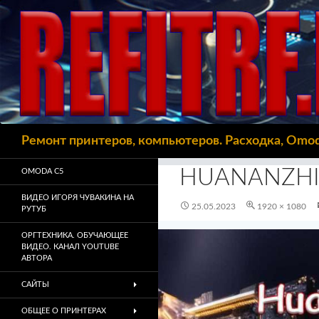
Поиск
Ремонт принтеров, компьютеров. Расходка, Omo
HUANANZHI 
OMODA C5
ВИДЕО ИГОРЯ ЧУВАКИНА НА
25.05.2023
1920 × 1080
РУТУБ
ОРГТЕХНИКА. ОБУЧАЮЩЕЕ
ВИДЕО. КАНАЛ YOUTUBE
АВТОРА
САЙТЫ
ОБЩЕЕ О ПРИНТЕРАХ