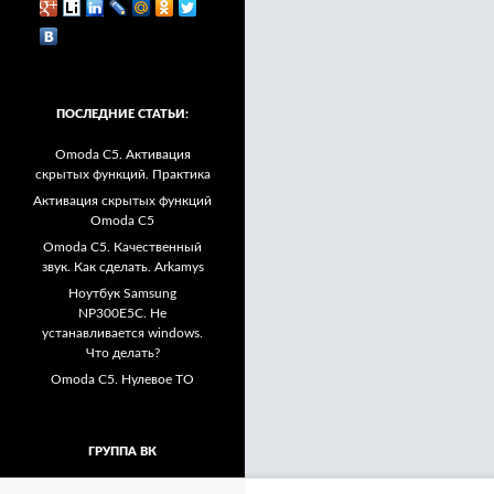
ПОСЛЕДНИЕ СТАТЬИ:
Omoda C5. Активация
скрытых функций. Практика
Активация скрытых функций
Omoda C5
Omoda C5. Качественный
звук. Как сделать. Arkamys
Ноутбук Samsung
NP300E5C. Не
устанавливается windows.
Что делать?
Omoda C5. Нулевое ТО
ГРУППА ВК