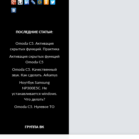
ПОСЛЕДНИЕ СТАТЬИ:
Omoda C5. Активация
скрытых функций. Практика
Активация скрытых функций
Omoda C5
Omoda C5. Качественный
звук. Как сделать. Arkamys
Ноутбук Samsung
NP300E5C. Не
устанавливается windows.
Что делать?
Omoda C5. Нулевое ТО
ГРУППА ВК