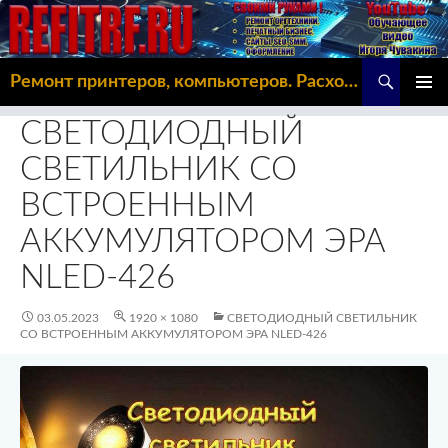
Поиск
Ремонт принтеров, компьютеров. Расходка, Omoda C5
ПЕРЕЙТИ
ОСНОВ
К
СВЕТОДИОДНЫЙ
МЕНЮ
СОДЕРЖИМОМУ
СВЕТИЛЬНИК СО
ВСТРОЕННЫМ
АККУМУЛЯТОРОМ ЭРА
NLED-426
03.05.2023
1920 × 1080
СВЕТОДИОДНЫЙ СВЕТИЛЬНИК
СО ВСТРОЕННЫМ АККУМУЛЯТОРОМ ЭРА NLED-426