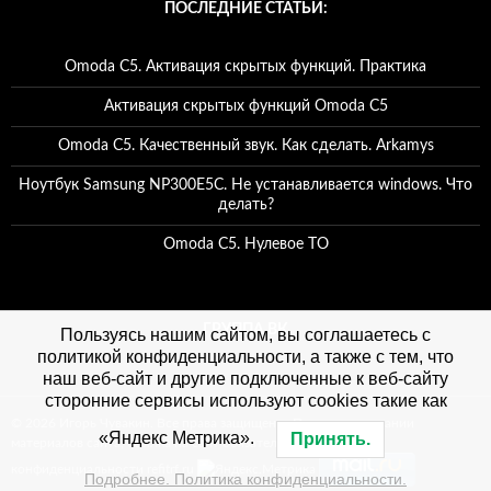
ПОСЛЕДНИЕ СТАТЬИ:
Omoda C5. Активация скрытых функций. Практика
Активация скрытых функций Omoda C5
Omoda C5. Качественный звук. Как сделать. Arkamys
Ноутбук Samsung NP300E5C. Не устанавливается windows. Что
делать?
Omoda C5. Нулевое ТО
ГРУППА ВК
Пользуясь нашим сайтом, вы соглашаетесь с
политикой конфиденциальности, а также с тем, что
наш веб-сайт и другие подключенные к веб-сайту
сторонние сервисы используют cookies такие как
© 2026 Игорь Чувакин. Все права защищены. При использовании
«Яндекс Метрика».
Принять.
материалов сайта, ссылка на сайт обязательна. Политика
конфиденциальности refitrf.ru
Подробнее. Политика конфиденциальности.