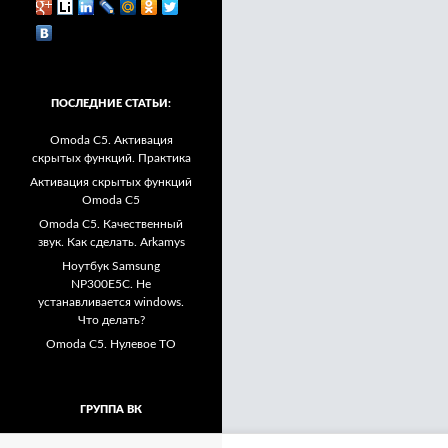
ПОСЛЕДНИЕ СТАТЬИ:
Omoda C5. Активация
скрытых функций. Практика
Активация скрытых функций
Omoda C5
Omoda C5. Качественный
звук. Как сделать. Arkamys
Ноутбук Samsung
NP300E5C. Не
устанавливается windows.
Что делать?
Omoda C5. Нулевое ТО
ГРУППА ВК