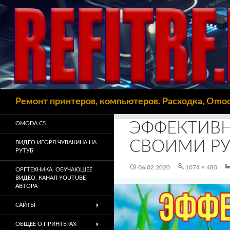
Поиск
Ремонт принтеров, компьютеров. Расходка, Omo
ЭФФЕКТИВ
OMODA C5
СВОИМИ Р
ВИДЕО ИГОРЯ ЧУВАКИНА НА
РУТУБ
06.02.2020
1074 × 480
ОРГТЕХНИКА. ОБУЧАЮЩЕЕ
ВИДЕО. КАНАЛ YOUTUBE
АВТОРА
САЙТЫ
ОБЩЕЕ О ПРИНТЕРАХ