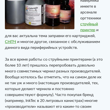
наверняка
имеете в
арсенале
оргтехники
струйный
принтер
и
для вас актуальна тема заправки его картриджей,
СНПЧ
и многое другое, связанное с обслуживанием
данного вида периферийных устройств.
За все время работы со струйными принтерами (а это
более 10 лет) пришлось перепробовать довольно
много совместимых чернил разных производителей.
Вообще хотелось бы отметить, что на самом деле их
не так уж и много (настоящих производителей, тех,
которые делают чернила и постоянно
совершенствуют формулу). Часто покупая бренд
(например, InkTec в 20 литровых канистрах) многие
«производители» называют его каким-то своим