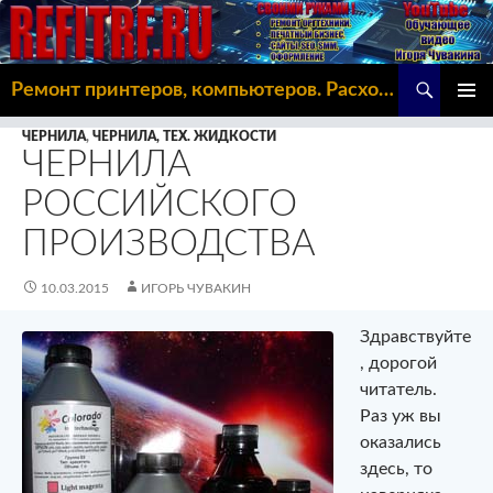
Поиск
Ремонт принтеров, компьютеров. Расходка, Omoda C5
ПЕРЕЙТИ
ОСНОВ
К
ЧЕРНИЛА
,
ЧЕРНИЛА, ТЕХ. ЖИДКОСТИ
МЕНЮ
СОДЕРЖИМОМУ
ЧЕРНИЛА
РОССИЙСКОГО
ПРОИЗВОДСТВА
10.03.2015
ИГОРЬ ЧУВАКИН
Здравствуйте
, дорогой
читатель.
Раз уж вы
оказались
здесь, то