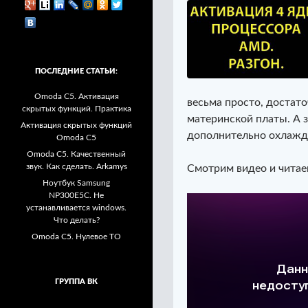
ПОСЛЕДНИЕ СТАТЬИ:
Omoda C5. Активация
весьма просто, достат
скрытых функций. Практика
материнской платы. А 
Активация скрытых функций
дополнительно охлажд
Omoda C5
Omoda C5. Качественный
звук. Как сделать. Arkamys
Смотрим видео и читае
Ноутбук Samsung
NP300E5C. Не
устанавливается windows.
Что делать?
Omoda C5. Нулевое ТО
ГРУППА ВК