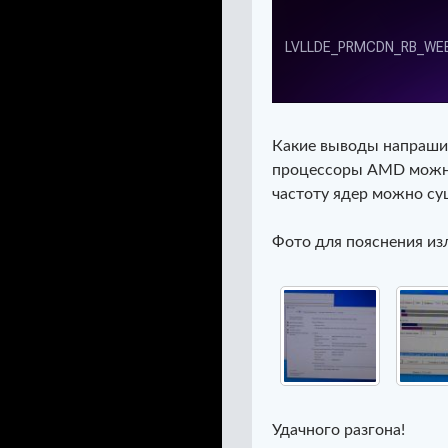
Какие выводы напрашив
процессоры AMD можно 
частоту ядер можно су
Фото для пояснения из
Удачного разгона!