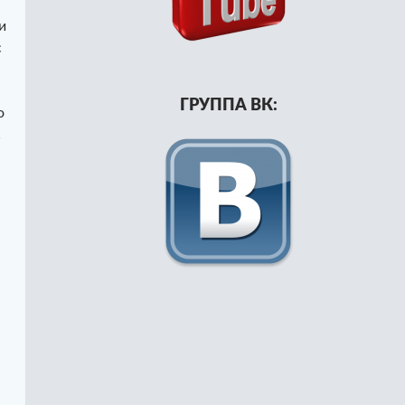
и
с
ГРУППА ВК:
о
С