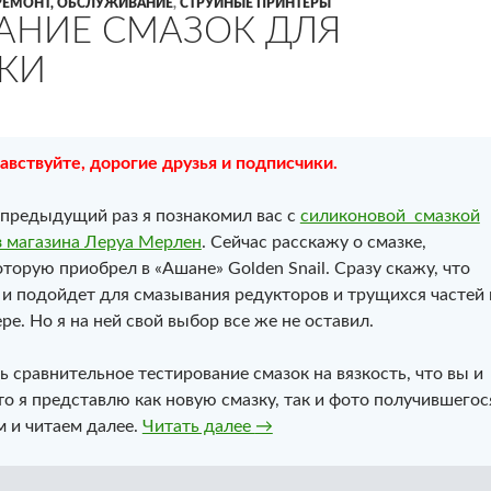
РЕМОНТ, ОБСЛУЖИВАНИЕ
,
СТРУЙНЫЕ ПРИНТЕРЫ
АНИЕ СМАЗОК ДЛЯ
КИ
авствуйте, дорогие друзья и подписчики.
 предыдущий раз я познакомил вас с
силиконовой смазкой
з магазина Леруа Мерлен
. Сейчас расскажу о смазке,
оторую приобрел в «Ашане» Golden Snail. Сразу скажу, что
я и подойдет для смазывания редукторов и трущихся частей 
е. Но я на ней свой выбор все же не оставил.
 сравнительное тестирование смазок на вязкость, что вы и
то я представлю как новую смазку, так и фото получившегос
Тестирование смазок для ор
м и читаем далее.
Читать далее
→