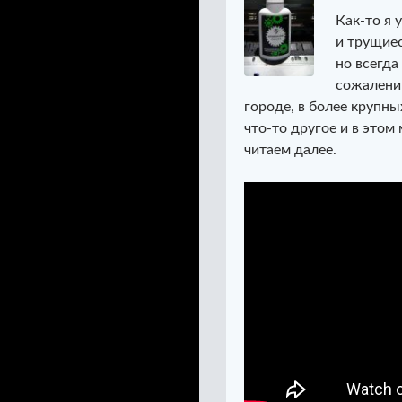
Как-то я 
и трущиес
но всегда
сожалени
городе, в более крупн
что-то другое и в этом
читаем далее.