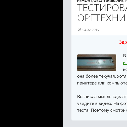
РЕМОНТ, ОБСЛУЖИВАНИЕ
,
ТЕСТИРОВ
ОРГТЕХНИ
13.02.2019
Здр
В
и
к
она более текучая, хот
принтере или компьютер
Возникла мысль сделать
увидите в видео. На фо
теста. Поэтому смотри