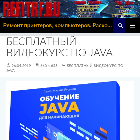
Поиск
Ремонт принтеров, компьютеров. Расходка, Omoda C5
ПЕРЕЙТИ
ОСНОВ
К
БЕСПЛАТНЫЙ
МЕНЮ
СОДЕРЖИМОМУ
ВИДЕОКУРС ПО JAVA
26.04.2019
660 × 658
БЕСПЛАТНЫЙ ВИДЕОКУРС ПО
JAVA