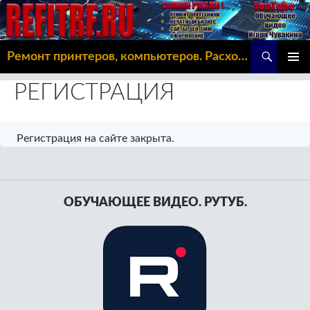
Поиск
Ремонт принтеров, компьютеров. Расходка, Omoda C5
ПЕРЕЙТИ
ОСНОВ
К
РЕГИСТРАЦИЯ
МЕНЮ
СОДЕРЖИМОМУ
Регистрация на сайте закрыта.
ОБУЧАЮЩЕЕ ВИДЕО. РУТУБ.