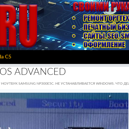
da C5
IOS ADVANCED
НОУТБУК SAMSUNG NP300E5C. НЕ УСТАНАВЛИВАЕТСЯ WINDOWS. ЧТО ДЕ