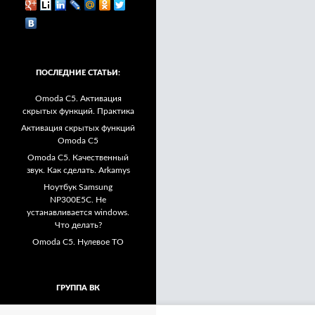
ПОСЛЕДНИЕ СТАТЬИ:
Omoda C5. Активация
скрытых функций. Практика
Активация скрытых функций
Omoda C5
Omoda C5. Качественный
звук. Как сделать. Arkamys
Ноутбук Samsung
NP300E5C. Не
устанавливается windows.
Что делать?
Omoda C5. Нулевое ТО
ГРУППА ВК