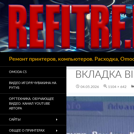
Поиск
Ремонт принтеров, компьютеров. Расходка, Omo
ВКЛАДКА B
OMODA C5
ВИДЕО ИГОРЯ ЧУВАКИНА НА
04.05.2026
1104 × 642
РУТУБ
ОРГТЕХНИКА. ОБУЧАЮЩЕЕ
ВИДЕО. КАНАЛ YOUTUBE
АВТОРА
САЙТЫ
ОБЩЕЕ О ПРИНТЕРАХ