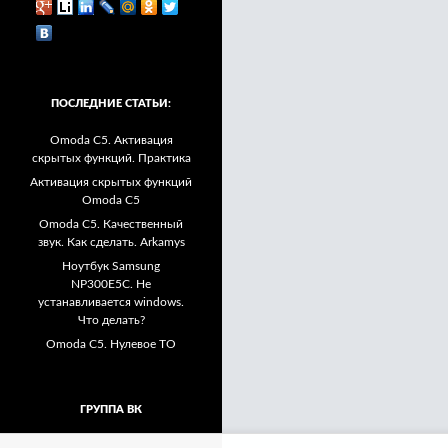
ПОСЛЕДНИЕ СТАТЬИ:
Omoda C5. Активация
скрытых функций. Практика
Активация скрытых функций
Omoda C5
Omoda C5. Качественный
звук. Как сделать. Arkamys
Ноутбук Samsung
NP300E5C. Не
устанавливается windows.
Что делать?
Omoda C5. Нулевое ТО
ГРУППА ВК