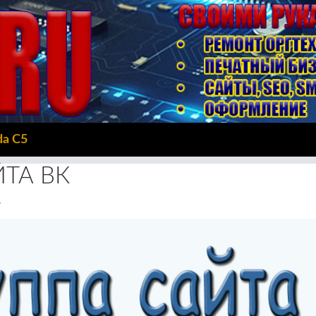
da C5
ЙТА ВК