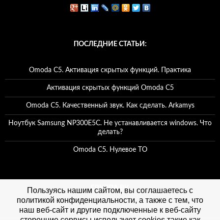
ПОСЛЕДНИЕ СТАТЬИ:
Omoda C5. Активация скрытых функций. Практика
Активация скрытых функций Omoda C5
Omoda C5. Качественный звук. Как сделать. Arkamys
Ноутбук Samsung NP300E5C. Не устанавливается windows. Что
делать?
Omoda C5. Нулевое ТО
ГРУППА ВК
Пользуясь нашим сайтом, вы соглашаетесь с
политикой конфиденциальности, а также с тем, что
наш веб-сайт и другие подключенные к веб-сайту
сторонние сервисы используют cookies такие как